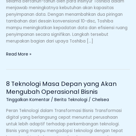
selama bertahun-tahun oleh para insinyur Toshiba dalam
Dunia,
menjawab meningkatnya kebutuhan akan kapasitas
Siap
penyimpanan data. Dengan menambahkan dua piringan
Hadirkan
tambahan dari desain konvensional 10-disc, Toshiba
Kapasitas
mampu meningkatkan kepadatan data dan efisiensi ruang
40TB
penyimpanan secara signifikan. Langkah tersebut
merupakan bagian dari upaya Toshiba […]
Read More »
8 Teknologi Masa Depan yang Akan
8
Teknologi
Mengubah Operasional Bisnis
Masa
Tinggalkan Komentar
/
Berita Teknologi
/
Chelsea
Depan
yang
Peran Teknologi dalam Transformasi Bisnis Transformasi
Akan
digital yang berlangsung cepat menuntut perusahaan
Mengubah
untuk lebih adaptif terhadap perkembangan teknologi.
Operasional
Bisnis yang mampu mengadopsi teknologi dengan tepat