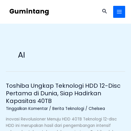
Lewati
ke
Cari
konten
AI
Toshiba Ungkap Teknologi HDD 12-Disc
Toshiba
Ungkap
Pertama di Dunia, Siap Hadirkan
Teknologi
Kapasitas 40TB
HDD
Tinggalkan Komentar
/
Berita Teknologi
/
Chelsea
12-
Disc
inovasi Revolusioner Menuju HDD 40TB Teknologi 12-disc
Pertama
HDD ini merupakan hasil dari pengembangan intensif
di