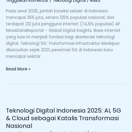
Tinggalkan Komentar
/
Teknologi Digital
/
Riska
Pada awal 2025, jumlah koneksi seluler di Indonesia
mencapai 356 juta, setara 125% populasi nasional, dan
terdapat 212 juta pengguna internet (74,6% populasi) AP
NewsDataReportal – Global Digital Insights. Base internet
yang luas ini menjadi fondasi bagi akselerasi teknologi
digital. Teknologi 5G: Transformasi Infrastruktur Meskipun
diluncurkan sejak 2021, penetrasi 5G di Indonesia baru
mencapai sekitar
Read More »
Teknologi
Digital
Teknologi Digital Indonesia 2025: AI, 5G
Indonesia
2025:
& Cloud sebagai Katalis Transformasi
AI,
Nasional
5G