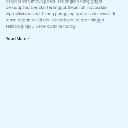
Bisnis
berpotensi tumbuh pesat, sedangkan yang gagal
beradaptasi berisiko tertinggal. Sejumlah inovasi kini
diprediksi menjadi tulang punggung operasional bisnis di
masa depan. Mulai dari kecerdasan buatan hingga
teknologi hijau, penerapan teknologi
Read More »
Teknologi
Digital
Indonesia
2025:
Fondasi
AI,
5G,
Cloud
&
Ekosistem