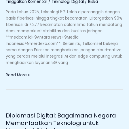
Tinggalkan Komentar
/
Teknologi Digital
/
Riska
&
Cloud
Pada tahun 2025, teknologi 5G telah dipercanggih dengan
sebagai
basis fiberisasi hingga tingkat kecamatan. Ditargetkan 90%
Katalis
fiberisasi di 7.277 kecamatan dalam lima tahun mendatang
Transformasi
demi memperkuat stabilitas dan kualitas jaringan
Nasional
**medcom.id+9Antara News+9Media
Indonesia+9merdeka.com**. Selain itu, Telkomsel bekerja
sama dengan Ericsson menghadirkan jaringan cloud-native
yang cerdas melalui integrasi AI dan edge computing untuk
menghadirkan layanan 5G yang
Read More »
Diplomasi
Digital:
Diplomasi Digital: Bagaimana Negara
Bagaimana
Negara
Memanfaatkan Teknologi untuk
Memanfaatkan