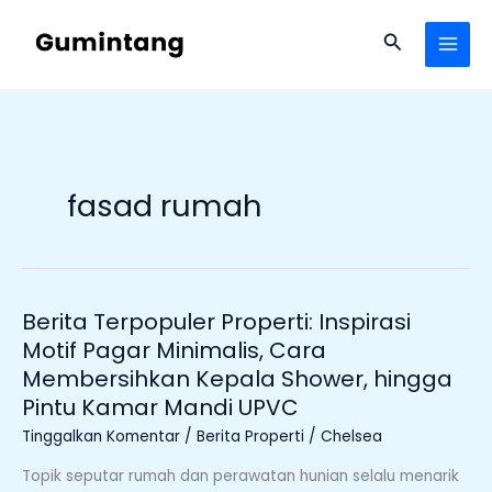
Lewati
ke
Cari
konten
fasad rumah
Berita Terpopuler Properti: Inspirasi
Berita
Terpopuler
Motif Pagar Minimalis, Cara
Properti:
Membersihkan Kepala Shower, hingga
Inspirasi
Pintu Kamar Mandi UPVC
Motif
Tinggalkan Komentar
/
Berita Properti
/
Chelsea
Pagar
Minimalis,
Topik seputar rumah dan perawatan hunian selalu menarik
Cara