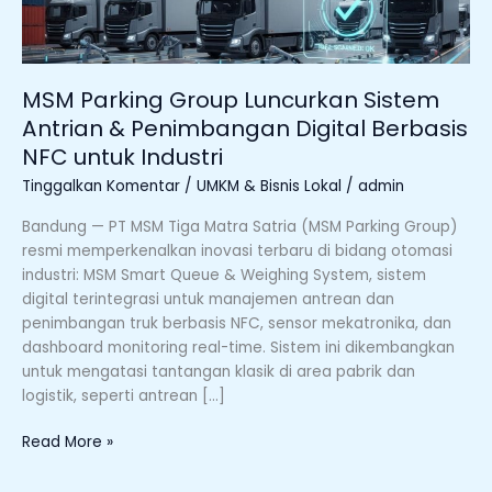
Digital
Berbasis
NFC
untuk
MSM Parking Group Luncurkan Sistem
Industri
Antrian & Penimbangan Digital Berbasis
NFC untuk Industri
Tinggalkan Komentar
/
UMKM & Bisnis Lokal
/
admin
Bandung — PT MSM Tiga Matra Satria (MSM Parking Group)
resmi memperkenalkan inovasi terbaru di bidang otomasi
industri: MSM Smart Queue & Weighing System, sistem
digital terintegrasi untuk manajemen antrean dan
penimbangan truk berbasis NFC, sensor mekatronika, dan
dashboard monitoring real-time. Sistem ini dikembangkan
untuk mengatasi tantangan klasik di area pabrik dan
logistik, seperti antrean […]
Read More »