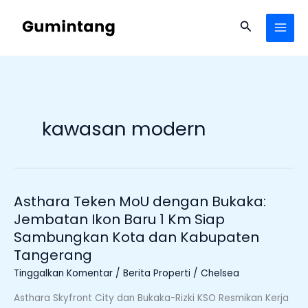
Lewati
ke
Cari
konten
kawasan modern
Asthara Teken MoU dengan Bukaka:
Asthara
Teken
Jembatan Ikon Baru 1 Km Siap
MoU
Sambungkan Kota dan Kabupaten
dengan
Tangerang
Bukaka:
Tinggalkan Komentar
/
Berita Properti
/
Chelsea
Jembatan
Ikon
Asthara Skyfront City dan Bukaka-Rizki KSO Resmikan Kerja
Baru