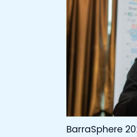
Kunci
Ketahanan
Pangan
dan
Energi
Nasional
BarraSphere 20