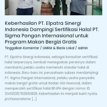
PT.
Sigma
Pangan
Internasional
Keberhasilan PT. Elpatra Sinergi
untuk
Indonesia Dampingi Sertifikasi Halal PT.
Program
Sigma Pangan Internasional untuk
Makan
Program Makan Bergizi Gratis
Bergizi
Gratis
Tinggalkan Komentar
/
UMKM & Bisnis Lokal
/
admin
PT. Elpatra Sinergi Indonesia, sebagai konsultan sertifikasi
halal terpercaya, kembali menegaskan perannya dalam
membantu pelaku usaha memenuhi standar halal di
Indonesia. Baru-baru ini, perusahaan sukses mendampingi
PT. Sigma Pangan Internasional, pelaku usaha penyedia
makan bergizi gratis untuk Badan Gizi Nasional, dalam
memperoleh sertifikasi halal BPJPH dengan nomor ID
31410025792930825. Keberhasilan ini menjadi bukti nyata
profesionalisme […]