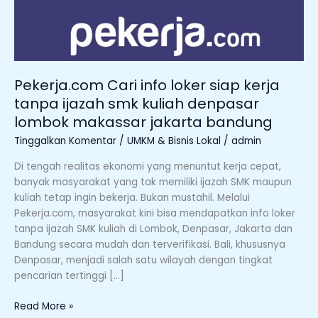
smk
kuliah
denpasar
lombok
makassar
Pekerja.com Cari info loker siap kerja
jakarta
tanpa ijazah smk kuliah denpasar
bandung
lombok makassar jakarta bandung
Tinggalkan Komentar
/
UMKM & Bisnis Lokal
/
admin
Di tengah realitas ekonomi yang menuntut kerja cepat,
banyak masyarakat yang tak memiliki ijazah SMK maupun
kuliah tetap ingin bekerja. Bukan mustahil. Melalui
Pekerja.com, masyarakat kini bisa mendapatkan info loker
tanpa ijazah SMK kuliah di Lombok, Denpasar, Jakarta dan
Bandung secara mudah dan terverifikasi. Bali, khususnya
Denpasar, menjadi salah satu wilayah dengan tingkat
pencarian tertinggi […]
Read More »