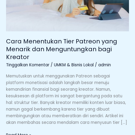
bagi
Kreator
Cara Menentukan Tier Patreon yang
Menarik dan Menguntungkan bagi
Kreator
Tinggalkan Komentar
/
UMKM & Bisnis Lokal
/
admin
Memutuskan untuk menggunakan Patreon sebagai
platform monetisasi adalah langkah besar menuju
kemandirian finansial bagi seorang kreator. Namun,
kesuksesan di platform ini sangat bergantung pada satu
hal: struktur tier. Banyak kreator memiliki konten luar biasa,
namun gagal berkembang karena tier yang dibuat
membingungkan atau memberatkan diri sendiri. Artikel ini
akan membahas secara mendalam cara menyusun tier […]