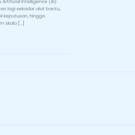
ificial Intelligence (AI)
an lagi sekadar alat bantu,
l keputusan, hingga
 skala […]