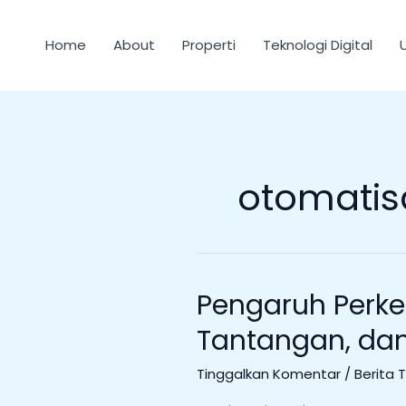
Lewati
ke
Home
About
Properti
Teknologi Digital
konten
otomatisa
Pengaruh Perk
Pengaruh
Perkembangan
Tantangan, dan 
AI
terhadap
Tinggalkan Komentar
/
Berita 
Masa