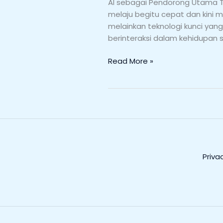
Depan:
AI sebagai Pendorong Utama Tr
Manfaat,
melaju begitu cepat dan kini m
Tantangan,
melainkan teknologi kunci yan
dan
berinteraksi dalam kehidupan
Prediksi
Global
Read More »
Priva