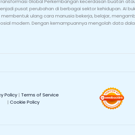
ansformasi Global Perkembangan kecerdasan buatan atau Art
enjadi pusat perubahan di berbagai sektor kehidupan. AI buk
g membentuk ulang cara manusia bekerja, belajar, mengambi
 sosial modern. Dengan kemampuannya mengolah data dalam
cy Policy
|
Terms of Service
|
Cookie Policy