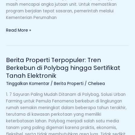
masih mencapai angka jutaan unit. Untuk memastikan
program berjalan tepat sasaran, pemerintah melalui
Kementerian Perumahan
Read More »
Berita Properti Terpopuler: Tren
Berita
Properti
Berkebun di Polybag hingga Sertifikat
Terpopuler:
Tanah Elektronik
Tren
Tinggalkan Komentar
/
Berita Properti
/
Chelsea
Berkebun
di
1. 7 Sayuran Paling Mudah Ditanam di Polybag, Solusi Urban
Polybag
Farming untuk Pemula Fenomena berkebun di lingkungan
hingga
rumah semakin meningkat dalam beberapa tahun terakhir,
Sertifikat
terutama di kawasan perkotaan yang memiliki
Tanah
keterbatasan lahan. Polybag menjadi salah satu media
Elektronik
tanam yang paling digemari karena praktis, ekonomis,
fleksibel, serta tidak membutuhkan area luas. Tidak sedikit