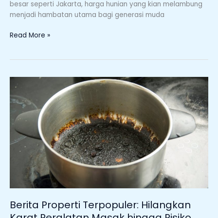
besar seperti Jakarta, harga hunian yang kian melambung
Bunga
menjadi hambatan utama bagi generasi muda
Naik
Read More »
Berita
Properti
Terpopuler:
Hilangkan
Karat
Peralatan
Masak
hingga
Risiko
Membawa
HP
ke
Berita Properti Terpopuler: Hilangkan
Toilet
Karat Peralatan Masak hingga Risiko