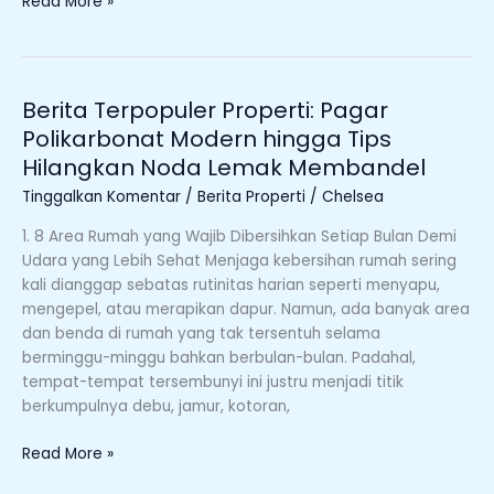
Read More »
Cinta
Berita Terpopuler Properti: Pagar
Berita
Terpopuler
Polikarbonat Modern hingga Tips
Properti:
Hilangkan Noda Lemak Membandel
Pagar
Tinggalkan Komentar
/
Berita Properti
/
Chelsea
Polikarbonat
Modern
1. 8 Area Rumah yang Wajib Dibersihkan Setiap Bulan Demi
hingga
Udara yang Lebih Sehat Menjaga kebersihan rumah sering
Tips
kali dianggap sebatas rutinitas harian seperti menyapu,
Hilangkan
mengepel, atau merapikan dapur. Namun, ada banyak area
Noda
dan benda di rumah yang tak tersentuh selama
Lemak
berminggu-minggu bahkan berbulan-bulan. Padahal,
Membandel
tempat-tempat tersembunyi ini justru menjadi titik
berkumpulnya debu, jamur, kotoran,
Read More »