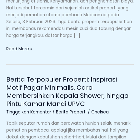
menunjang efisiensi, kenyamanan, dan penghematan biaya.
hingga
Hal tersebut tercermin dari sejumlah artikel properti yang
Kulkas
menjadi perhatian utama pembaca Medcom.id pada
Hitachi
Selasa, 3 Februari 2026. Tiga berita properti terpopuler hari
Terbaru
ini membahas rekomendasi mesin cuci dua tabung dengan
2026
harga terjangkau, daftar harga […]
Read More »
Berita Terpopuler Properti: Inspirasi
Berita
Terpopuler
Motif Pagar Minimalis, Cara
Properti:
Membersihkan Kepala Shower, hingga
Inspirasi
Pintu Kamar Mandi UPVC
Motif
Tinggalkan Komentar
/
Berita Properti
/
Chelsea
Pagar
Minimalis,
Topik seputar rumah dan perawatan hunian selalu menarik
Cara
perhatian pembaca, apalagi jika membahas hal-hal yang
Membersihkan
dekat dengan kebutuhan sehari-hari. Mulai dari tampilan