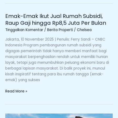
Emak-Emak Ikut Jual Rumah Subsidi,
Emak-
Emak
Raup Gaji hingga Rp8,5 Juta Per Bulan
Ikut
Tinggalkan Komentar
/
Berita Properti
/
Chelsea
Jual
Rumah
Jakarta, 10 November 2025 | Penulis: Ferry Sandi – CNBC
Subsidi,
Indonesia Program pembangunan rumah subsidi yang
Raup
digagas pemerintah tidak hanya memberi manfaat bagi
Gaji
masyarakat berpenghasilan rendah untuk memiliki hunian
hingga
layak, tetapi juga menumbuhkan peluang ekonomi baru di
Rp8,5
berbagai lapisan masyarakat. Di balik proyek ini, muncul
Juta
kisah inspiratif tentang para ibu rumah tangga (emak-
Per
emak) yang sukses
Bulan
Read More »
Langkah