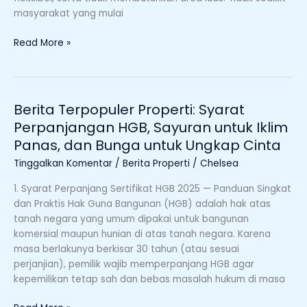
masyarakat yang mulai
Read More »
Berita Terpopuler Properti: Syarat
Berita
Terpopuler
Perpanjangan HGB, Sayuran untuk Iklim
Properti:
Panas, dan Bunga untuk Ungkap Cinta
Syarat
Tinggalkan Komentar
/
Berita Properti
/
Chelsea
Perpanjangan
HGB,
1. Syarat Perpanjang Sertifikat HGB 2025 — Panduan Singkat
Sayuran
dan Praktis Hak Guna Bangunan (HGB) adalah hak atas
untuk
tanah negara yang umum dipakai untuk bangunan
Iklim
komersial maupun hunian di atas tanah negara. Karena
Panas,
masa berlakunya berkisar 30 tahun (atau sesuai
dan
perjanjian), pemilik wajib memperpanjang HGB agar
Bunga
kepemilikan tetap sah dan bebas masalah hukum di masa
untuk
Ungkap