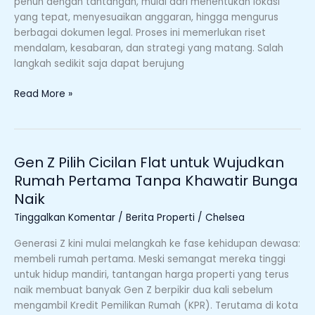
penuh dengan tantangan, mulai dari menentukan lokasi
yang tepat, menyesuaikan anggaran, hingga mengurus
berbagai dokumen legal. Proses ini memerlukan riset
mendalam, kesabaran, dan strategi yang matang. Salah
langkah sedikit saja dapat berujung
Read More »
Gen Z Pilih Cicilan Flat untuk Wujudkan
Gen
Z
Rumah Pertama Tanpa Khawatir Bunga
Pilih
Naik
Cicilan
Tinggalkan Komentar
/
Berita Properti
/
Chelsea
Flat
untuk
Generasi Z kini mulai melangkah ke fase kehidupan dewasa:
Wujudkan
membeli rumah pertama. Meski semangat mereka tinggi
Rumah
untuk hidup mandiri, tantangan harga properti yang terus
Pertama
naik membuat banyak Gen Z berpikir dua kali sebelum
Tanpa
mengambil Kredit Pemilikan Rumah (KPR). Terutama di kota
Khawatir