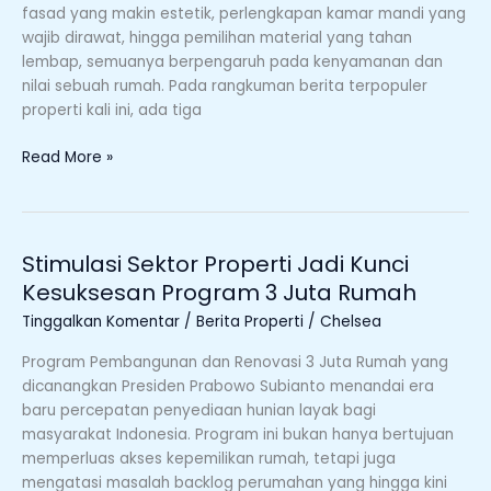
Kepala
fasad yang makin estetik, perlengkapan kamar mandi yang
Shower,
wajib dirawat, hingga pemilihan material yang tahan
hingga
lembap, semuanya berpengaruh pada kenyamanan dan
Pintu
nilai sebuah rumah. Pada rangkuman berita terpopuler
Kamar
properti kali ini, ada tiga
Mandi
UPVC
Read More »
Stimulasi Sektor Properti Jadi Kunci
Stimulasi
Sektor
Kesuksesan Program 3 Juta Rumah
Properti
Tinggalkan Komentar
/
Berita Properti
/
Chelsea
Jadi
Kunci
Program Pembangunan dan Renovasi 3 Juta Rumah yang
Kesuksesan
dicanangkan Presiden Prabowo Subianto menandai era
Program
baru percepatan penyediaan hunian layak bagi
3
masyarakat Indonesia. Program ini bukan hanya bertujuan
Juta
memperluas akses kepemilikan rumah, tetapi juga
Rumah
mengatasi masalah backlog perumahan yang hingga kini