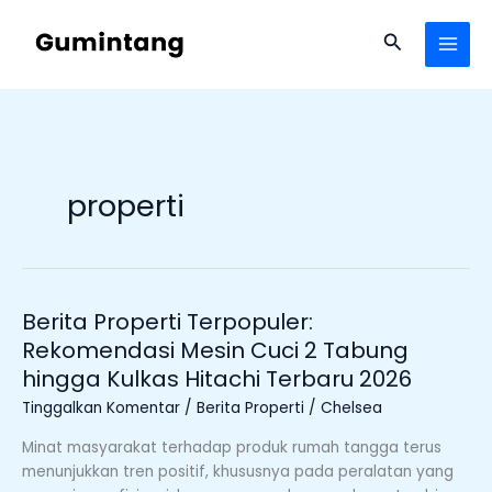
Lewati
ke
Cari
konten
properti
Berita Properti Terpopuler:
Berita
Properti
Rekomendasi Mesin Cuci 2 Tabung
Terpopuler:
hingga Kulkas Hitachi Terbaru 2026
Rekomendasi
Tinggalkan Komentar
/
Berita Properti
/
Chelsea
Mesin
Cuci
Minat masyarakat terhadap produk rumah tangga terus
2
menunjukkan tren positif, khususnya pada peralatan yang
Tabung