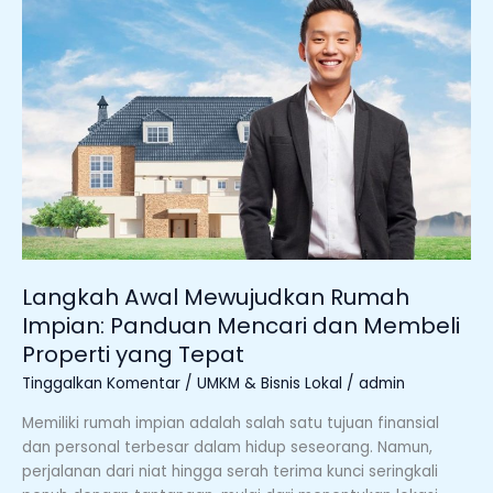
Awal
Mewujudkan
Rumah
Impian:
Panduan
Mencari
dan
Membeli
Properti
yang
Tepat
Langkah Awal Mewujudkan Rumah
Impian: Panduan Mencari dan Membeli
Properti yang Tepat
Tinggalkan Komentar
/
UMKM & Bisnis Lokal
/
admin
Memiliki rumah impian adalah salah satu tujuan finansial
dan personal terbesar dalam hidup seseorang. Namun,
perjalanan dari niat hingga serah terima kunci seringkali