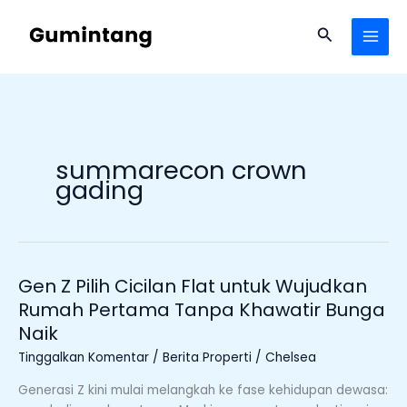
Lewati
ke
Cari
konten
summarecon crown
gading
Gen Z Pilih Cicilan Flat untuk Wujudkan
Gen
Z
Rumah Pertama Tanpa Khawatir Bunga
Pilih
Naik
Cicilan
Tinggalkan Komentar
/
Berita Properti
/
Chelsea
Flat
untuk
Generasi Z kini mulai melangkah ke fase kehidupan dewasa:
Wujudkan