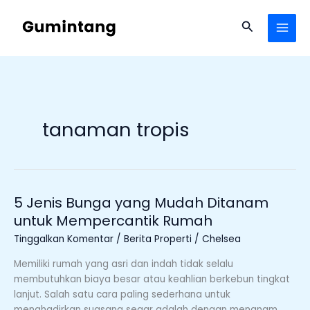
Lewati
ke
Cari
konten
tanaman tropis
5 Jenis Bunga yang Mudah Ditanam
5
Jenis
untuk Mempercantik Rumah
Bunga
Tinggalkan Komentar
/
Berita Properti
/
Chelsea
yang
Mudah
Memiliki rumah yang asri dan indah tidak selalu
Ditanam
membutuhkan biaya besar atau keahlian berkebun tingkat
untuk
lanjut. Salah satu cara paling sederhana untuk
Mempercantik
menghadirkan suasana segar adalah dengan menanam