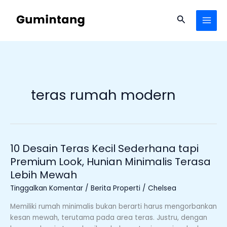
Lewati
ke
Cari
konten
teras rumah modern
10 Desain Teras Kecil Sederhana tapi
10
Desain
Premium Look, Hunian Minimalis Terasa
Teras
Lebih Mewah
Kecil
Tinggalkan Komentar
/
Berita Properti
/
Chelsea
Sederhana
tapi
Memiliki rumah minimalis bukan berarti harus mengorbankan
Premium
kesan mewah, terutama pada area teras. Justru, dengan
Look,