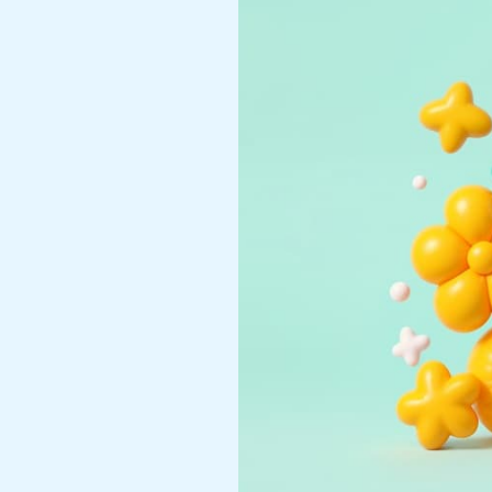
TikTok
ke
Ponsel
atau
PC
Anda
Secara
Gratis