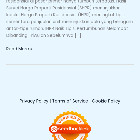
residensial di pasar primer hanya tumbuh terbatas. Hasil
2025,
Survei Harga Properti Residensial (SHPR) menunjukkan
BI:
Indeks Harga Properti Residensial (IHPR) meningkat tipis,
Permintaan
sementara penjualan unit menunjukkan pola yang beragam
Masih
antar-tipe rumah. IHPR Naik Tipis, Pertumbuhan Melambat
Heterogen
Dibanding Triwulan Sebelumnya […]
Read More »
Privacy Policy
|
Terms of Service
|
Cookie Policy