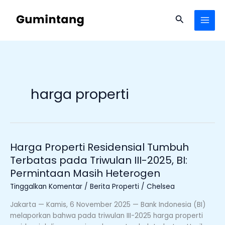
Lewati
ke
Cari
konten
harga properti
Harga Properti Residensial Tumbuh
Harga
Properti
Terbatas pada Triwulan III-2025, BI:
Residensial
Permintaan Masih Heterogen
Tumbuh
Tinggalkan Komentar
/
Berita Properti
/
Chelsea
Terbatas
pada
Jakarta — Kamis, 6 November 2025 — Bank Indonesia (BI)
Triwulan
melaporkan bahwa pada triwulan III-2025 harga properti
III-