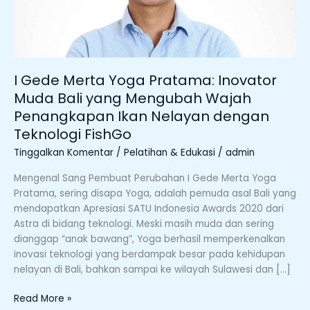
Bali
yang
Mengubah
Wajah
Penangkapan
I Gede Merta Yoga Pratama: Inovator
Ikan
Muda Bali yang Mengubah Wajah
Nelayan
Penangkapan Ikan Nelayan dengan
dengan
Teknologi FishGo
Teknologi
FishGo
Tinggalkan Komentar
/
Pelatihan & Edukasi
/
admin
Mengenal Sang Pembuat Perubahan I Gede Merta Yoga
Pratama, sering disapa Yoga, adalah pemuda asal Bali yang
mendapatkan Apresiasi SATU Indonesia Awards 2020 dari
Astra di bidang teknologi. Meski masih muda dan sering
dianggap “anak bawang”, Yoga berhasil memperkenalkan
inovasi teknologi yang berdampak besar pada kehidupan
nelayan di Bali, bahkan sampai ke wilayah Sulawesi dan […]
Read More »