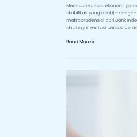
Meskipun kondisi ekonomi glo
stabilitas yang relatif—deng
makroprudensial dari Bank Indo
strategi investasi cerdas berd
Read More »
Investasi
Properti
Indonesia
2025:
Stabilitas
Harga
&
Peluang
Strategis