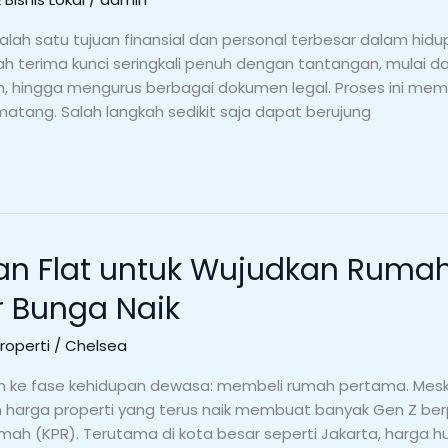
alah satu tujuan finansial dan personal terbesar dalam hid
rah terima kunci seringkali penuh dengan tantangan, mulai d
, hingga mengurus berbagai dokumen legal. Proses ini mem
matang. Salah langkah sedikit saja dapat berujung
cilan Flat untuk Wujudkan Rum
 Bunga Naik
Properti
/
Chelsea
kah ke fase kehidupan dewasa: membeli rumah pertama. Mes
n harga properti yang terus naik membuat banyak Gen Z berp
mah (KPR). Terutama di kota besar seperti Jakarta, harga 