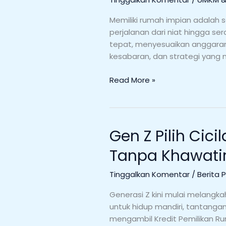
Memiliki rumah impian adalah s
perjalanan dari niat hingga se
tepat, menyesuaikan anggaran
kesabaran, dan strategi yang 
Read More »
Gen Z Pilih Ci
Gen
Z
Tanpa Khawatir
Pilih
Cicilan
Tinggalkan Komentar
/
Berita 
Flat
untuk
Generasi Z kini mulai melang
Wujudkan
untuk hidup mandiri, tantanga
Rumah
mengambil Kredit Pemilikan Ru