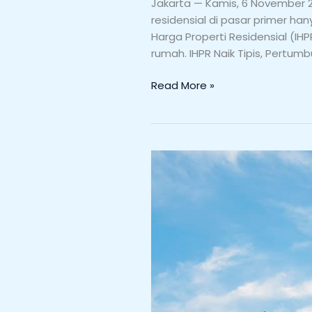
pada
Jakarta — Kamis, 6 November 2
Triwulan
residensial di pasar primer ha
III-
Harga Properti Residensial (I
2025,
rumah. IHPR Naik Tipis, Pertu
BI:
Permintaan
Read More »
Masih
Heterogen
Langkah
Awal
Mewujudkan
Rumah
Impian:
Panduan
Mencari
dan
Membeli
Properti