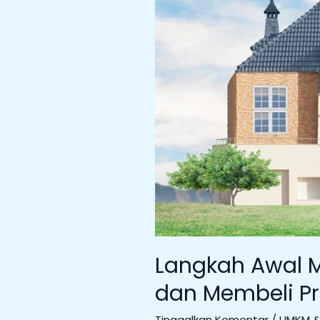
yang
Tepat
Langkah Awal 
dan Membeli Pr
Tinggalkan Komentar
/
UMKM & 