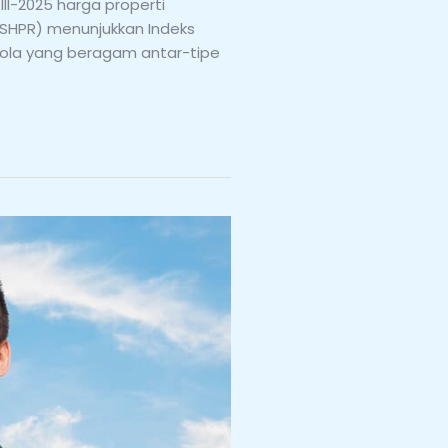
II-2025 harga properti
 (SHPR) menunjukkan Indeks
 pola yang beragam antar-tipe