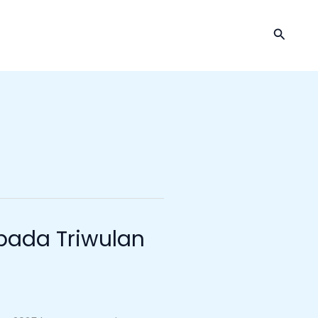
Cari
pada Triwulan