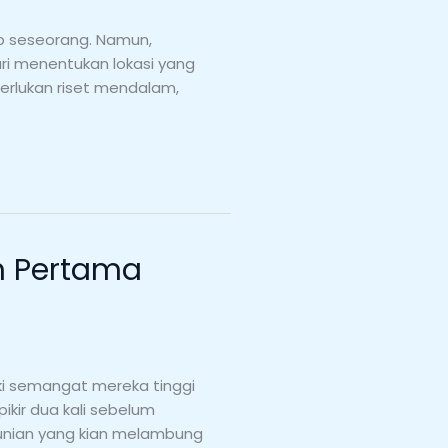
up seseorang. Namun,
ari menentukan lokasi yang
erlukan riset mendalam,
ah Pertama
ki semangat mereka tinggi
ikir dua kali sebelum
hunian yang kian melambung