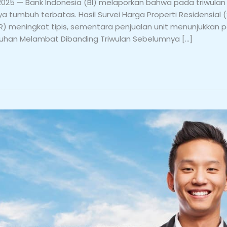
025 — Bank Indonesia (BI) melaporkan bahwa pada triwulan I
nya tumbuh terbatas. Hasil Survei Harga Properti Residensial
HPR) meningkat tipis, sementara penjualan unit menunjukkan
mbuhan Melambat Dibanding Triwulan Sebelumnya […]