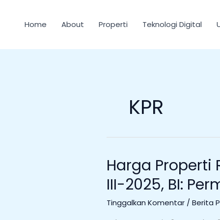
Lewati
ke
Home
About
Properti
Teknologi Digital
konten
KPR
Harga Properti
Harga
Properti
III-2025, BI: P
Residensial
Tumbuh
Tinggalkan Komentar
/
Berita 
Terbatas