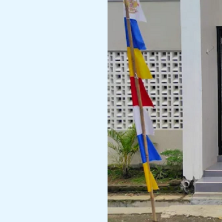
Gumintang
Berkah
Rahayu