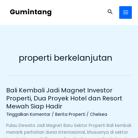
Lewati
ke
Cari
konten
properti berkelanjutan
Bali Kembali Jadi Magnet Investor
Bali
Kembali
Properti, Dua Proyek Hotel dan Resort
Jadi
Mewah Siap Hadir
Magnet
Tinggalkan Komentar
/
Berita Properti
/
Chelsea
Investor
Properti,
Pulau Dewata Jadi Magnet Baru Sektor Properti Bali kembali
Dua
menarik perhatian dunia internasional, khususnya di sektor
Proyek