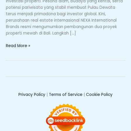
investasi properti. Pesona alam, budaya yang kental, serta
Hotel
potensi pariwisata yang stabil membuat Pulau Dewata
dan
terus menjadi primadona bagi investor global. Kini,
Resort
perusahaan real estate internasional NEXA International
Mewah
Brands resmi mengumumkan pembangunan dua proyek
Siap
properti mewah di Bali. Langkah […]
Hadir
Read More »
Privacy Policy
|
Terms of Service
|
Cookie Policy