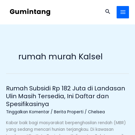
Lewati
ke
Cari
konten
rumah murah Kalsel
Rumah Subsidi Rp 182 Juta di Landasan
Rumah
Subsidi
Ulin Masih Tersedia, Ini Daftar dan
Rp
Spesifikasinya
182
Tinggalkan Komentar
/
Berita Properti
/
Chelsea
Juta
di
Kabar baik bagi masyarakat berpenghasilan rendah (MBR)
Landasan
yang sedang mencari hunian terjangkau. Di kawasan
Ulin