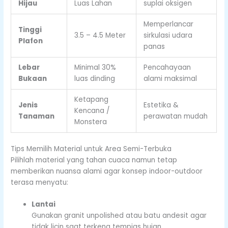
Hijau
Luas Lahan
suplai oksigen
Memperlancar
Tinggi
3.5 – 4.5 Meter
sirkulasi udara
Plafon
panas
Lebar
Minimal 30%
Pencahayaan
Bukaan
luas dinding
alami maksimal
Ketapang
Jenis
Estetika &
Kencana /
Tanaman
perawatan mudah
Monstera
Tips Memilih Material untuk Area Semi-Terbuka
Pilihlah material yang tahan cuaca namun tetap
memberikan nuansa alami agar konsep indoor-outdoor
terasa menyatu:
Lantai
Gunakan granit unpolished atau batu andesit agar
tidak licin saat terkena tempias hujan.