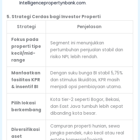
Intelligence
propertynbank.com
.
5. Strategi Cerdas bagi Investor Properti
Strategi
Penjelasan
Fokus pada
Segment ini menunjukkan
properti tipe
pertumbuhan penjualan stabil dan
kecil/mid-
risiko NPL lebih rendah.
range
Manfaatkan
Dengan suku bunga BI stabil 5,75%
fasilitas KPR
dan stimulus likuiditas, KPR masih
& insentif BI
menjadi opsi pembiayaan utama.
Kota tier-2 seperti Bogor, Bekasi,
Pilih lokasi
dan East Java tumbuh lebih cepat
berkembang
dibanding kota besar.
Campuran properti hunian, sewa
Diversifikasi
jangka pendek, ruko kecil atau real
aset
estate komersial/logistik.