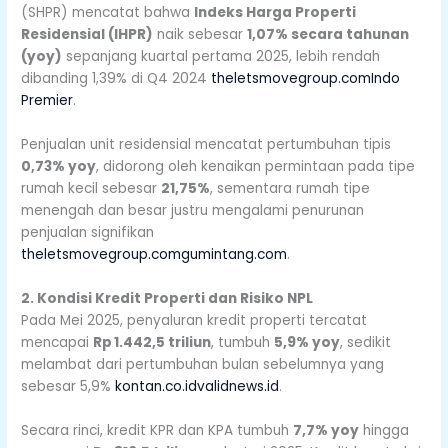
(SHPR) mencatat bahwa
Indeks Harga Properti
Residensial (IHPR)
naik sebesar
1,07% secara tahunan
(yoy)
sepanjang kuartal pertama 2025, lebih rendah
dibanding 1,39% di Q4 2024
theletsmovegroup.com
Indo
Premier
.
Penjualan unit residensial mencatat pertumbuhan tipis
0,73% yoy
, didorong oleh kenaikan permintaan pada tipe
rumah kecil sebesar
21,75%
, sementara rumah tipe
menengah dan besar justru mengalami penurunan
penjualan signifikan
theletsmovegroup.com
gumintang.com
.
2. Kondisi Kredit Properti dan Risiko NPL
Pada Mei 2025, penyaluran kredit properti tercatat
mencapai
Rp 1.442,5 triliun
, tumbuh
5,9% yoy
, sedikit
melambat dari pertumbuhan bulan sebelumnya yang
sebesar 5,9%
kontan.co.id
validnews.id
.
Secara rinci, kredit KPR dan KPA tumbuh
7,7% yoy
hingga