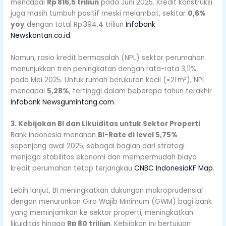
mencapai
Rp 816,5 triliun
pada Juni 2025. Kredit konstruksi
juga masih tumbuh positif meski melambat, sekitar
0,6%
yoy
dengan total Rp 394,4 triliun
Infobank
News
kontan.co.id
.
Namun, rasio kredit bermasalah (NPL) sektor perumahan
menunjukkan tren peningkatan dengan rata-rata 3,11%
pada Mei 2025. Untuk rumah berukuran kecil (≤21 m²), NPL
mencapai
5,28%
, tertinggi dalam beberapa tahun terakhir
Infobank News
gumintang.com
.
3. Kebijakan BI dan Likuiditas untuk Sektor Properti
Bank Indonesia menahan
BI-Rate di level 5,75%
sepanjang awal 2025, sebagai bagian dari strategi
menjaga stabilitas ekonomi dan mempermudah biaya
kredit perumahan tetap terjangkau
CNBC Indonesia
KF Map
.
Lebih lanjut, BI meningkatkan dukungan makroprudensial
dengan menurunkan Giro Wajib Minimum (GWM) bagi bank
yang meminjamkan ke sektor properti, meningkatkan
likuiditas hingga
Rp 80 triliun
. Kebijakan ini bertujuan